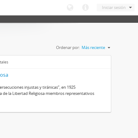
Iniciar sesión
Ordenar por:
Más reciente
tales
iosa
secuciones injustas y tiránicas”, en 1925
ra de la Libertad Religiosa miembros representativos