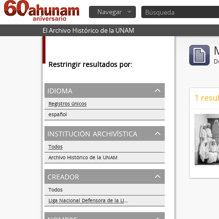
Navegar
El Archivo Histórico de la UNAM
De
Restringir resultados por:
idioma
1 resu
Registros únicos
1
español
1
institución archivística
Todos
Archivo Histórico de la UNAM
1
creador
Todos
Liga Nacional Defensora de la Libertad Religiosa
1
nombre