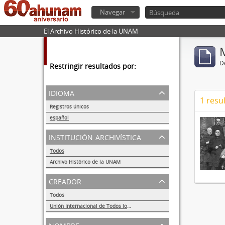
Navegar
El Archivo Histórico de la UNAM
De
Restringir resultados por:
idioma
1 resu
Registros únicos
1
español
1
institución archivística
Todos
Archivo Histórico de la UNAM
1
creador
Todos
Unión Internacional de Todos los Amigos (VITA-México)
1
nombre