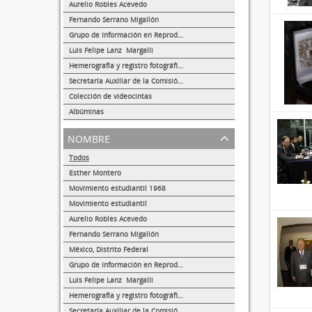
8
Aurelio Robles Acevedo
4
Fernando Serrano Migallón
3
Grupo de Información en Reproducción Elegida (GIRE)
1
Luis Felipe Lanz Margalli
1
Hemerografía y registro fotográfico sobre el conflicto universitario de 1999-2000
1
Secretaría Auxiliar de la Comisión Organizadora de la Exposición 1929-1979. Autonomía Universitaria UNAM.
1
Colección de videocintas
1
Albúminas
1
nombre
Todos
Esther Montero
488
Movimiento estudiantil 1968
13
Movimiento estudiantil
8
Aurelio Robles Acevedo
4
Fernando Serrano Migallón
3
México, Distrito Federal
1
Grupo de Información en Reproducción Elegida (GIRE)
1
Luis Felipe Lanz Margalli
1
Hemerografía y registro fotográfico sobre el conflicto universitario de 1999-2000
1
Secretaría Auxiliar de la Comisión Organizadora de la Exposición 1929-1979. Autonomía Universitaria UNAM.