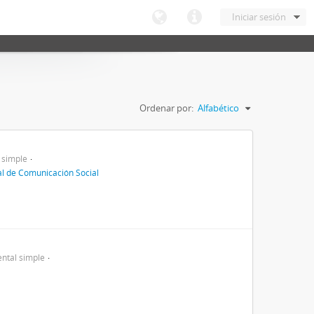
Iniciar sesión
Ordenar por:
Alfabético
 simple
al de Comunicación Social
ntal simple