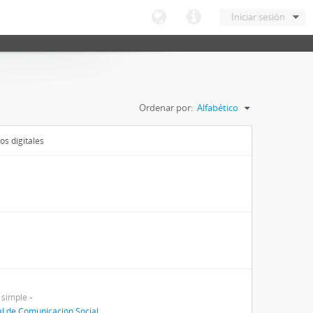
Iniciar sesión
Ordenar por:
Alfabético
os digitales
 simple
al de Comunicación Social