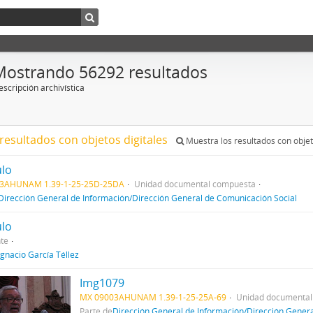
Mostrando 56292 resultados
scripción archivística
resultados con objetos digitales
Muestra los resultados con objet
ulo
3AHUNAM 1.39-1-25-25D-25DA
Unidad documental compuesta
Dirección General de Información/Dirección General de Comunicación Social
ulo
te
Ignacio García Téllez
Img1079
MX 09003AHUNAM 1.39-1-25-25A-69
Unidad documental
Parte de
Dirección General de Información/Dirección Gener