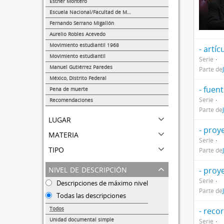
Esther Montero
624
Escuela Nacional/Facultad de Medicina
289
Fernando Serrano Migallón
38
Aurelio Robles Acevedo
27
Movimiento estudiantil 1968
- artíc
22
Movimiento estudiantil
Serie
8
Manuel Gutiérrez Paredes
Parte de
5
México, Distrito Federal
2
- fuen
Pena de muerte
1
Serie
Recomendaciones
Parte de
1
lugar
- proy
materia
Serie
tipo
Parte de
nivel de descripción
- proy
Serie
Descripciones de máximo nivel
Parte de
Todas las descripciones
Todos
- reco
Unidad documental simple
Serie