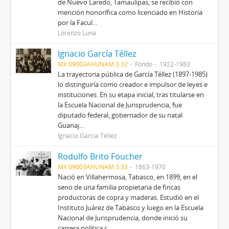
de Nuevo Laredo, Tamaulipas, se recibió con
mención honorífica como licenciado en Historia
por la Facul...
Lorenzo Luna
Ignacio García Téllez
MX 09003AHUNAM 3.32
Fondo
1922-1983
La trayectoria pública de García Téllez (1897-1985)
lo distinguiría como creador e impulsor de leyes e
instituciones. En su etapa inicial, tras titularse en
la Escuela Nacional de Jurisprudencia, fue
diputado federal, gobernador de su natal
Guanaj...
Ignacio García Téllez
Rodulfo Brito Foucher
MX 09003AHUNAM 3.33
1863-1970
Nació en Villahermosa, Tabasco, en 1899, en el
seno de una familia propietaria de fincas
productoras de copra y maderas. Estudió en el
Instituto Juárez de Tabasco y luego en la Escuela
Nacional de Jurisprudencia, donde inició su
carrera política c...