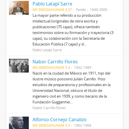
Pablo Latapí Sarre
MX 09003AHUNAM 3.37
Fondo
1940-2009
La mayor parte referido a su producción
intelectual (originales de obra escrita y
publicaciones (75 cajas), ofrece también
testimonios sobre su formación y trayectoria (3
cajas), su colaboración con la Secretaría de
Educación Pública (7 cajas) y d...
Pablo Latapí Sarre
Nabor Carrillo Flores
MX 09003AHUNAM 3.4
1932-1989
Nació en la ciudad de México en 1911, hijo del
ilustre músico potosino Julián Carrillo. Hizo
estudios de preparatoria y profesionales en la
Universidad Nacional, obtuvo el título de
ingeniero civil en 1939, y como becario de la
Fundación Guggenhei...
Nabor Carrillo Flores
Alfonso Cornejo Canalizo
MX 09003AHUNAM 3.5
1902-1968