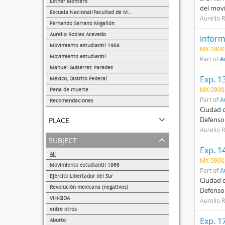
Esther Montero
del movi
624
Escuela Nacional/Facultad de Medicina
Aurelio 
289
Fernando Serrano Migallón
38
Aurelio Robles Acevedo
infor
27
Movimiento estudiantil 1968
MX 0900
22
Movimiento estudiantil
Part of
A
8
Manuel Gutiérrez Paredes
5
Exp. 1
México, Distrito Federal
2
MX 0900
Pena de muerte
1
Part of
A
Recomendaciones
Ciudad d
1
place
Defensor
Aurelio 
subject
Exp. 1
All
MX 0900
Movimiento estudiantil 1968
Part of
A
239
Ejército Libertador del Sur
Ciudad d
150
Revolución mexicana (negativos)
Defensor
101
VIH-SIDA
Aurelio 
89
entre otros
86
Exp. 1
Aborto