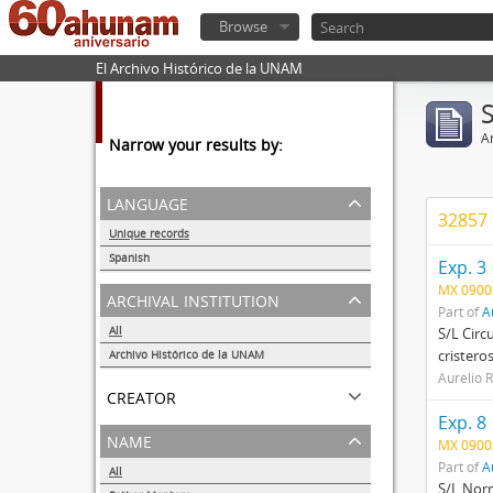
Browse
El Archivo Histórico de la UNAM
Ar
Narrow your results by:
language
32857 
Unique records
56292
Spanish
Exp. 3
56260
MX 0900
archival institution
Part of
A
All
S/L Circ
cristero
Archivo Histórico de la UNAM
56284
Aurelio 
creator
Exp. 8
name
MX 0900
Part of
A
All
S/L Norm