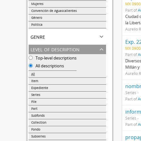
72
MX 0900
Mujeres
64
Part of
A
Convención de Aguascalientes
Ciudad d
40
Género
la Liber
28
Politica
Aurelio 
26
genre
Exp. 2
level of description
MX 0900
Part of
A
Top-level descriptions
Diversos
All descriptions
Millán y
Aurelio 
All
Item
nombr
38139
Expediente
Series
14359
Series
Part of
A
1374
File
875
Part
infor
217
Subfonds
Series
173
Collection
Part of
A
68
Fondo
47
propa
Subseries