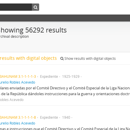
Showing 56292 results
chival description
results with digital objects
Show results with digital objects
3AHUNAM 3.1-1-1-1-3
Expediente
1925-1929
urelio Robles Acevedo
ulares enviadas por el Comité Directivo y el Comité Especial de la Liga Nacion
s de la República dándoles instrucciones para la guerra y orientaciones doctr
Robles Acevedo
3AHUNAM 3.1-1-1-1-8
Expediente
1940
urelio Robles Acevedo
as e instrucciones que el Comité Directivo y el Comité Especial de la Liga Nac