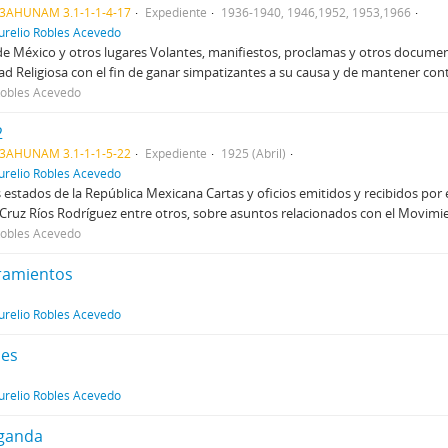
3AHUNAM 3.1-1-1-4-17
Expediente
1936-1940, 1946,1952, 1953,1966
urelio Robles Acevedo
e México y otros lugares Volantes, manifiestos, proclamas y otros document
tad Religiosa con el fin de ganar simpatizantes a su causa y de mantener cont
Robles Acevedo
2
3AHUNAM 3.1-1-1-5-22
Expediente
1925 (Abril)
urelio Robles Acevedo
 estados de la República Mexicana Cartas y oficios emitidos y recibidos po
 Cruz Ríos Rodríguez entre otros, sobre asuntos relacionados con el Movimie
Robles Acevedo
amientos
urelio Robles Acevedo
mes
urelio Robles Acevedo
ganda