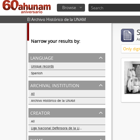
Browse
El Archivo Histórico de la UNAM
Ar
Narrow your results by:
Only digi
language
Unique records
1
Spanish
1
archival institution
All
Archivo Histórico de la UNAM
1
creator
All
Liga Nacional Defensora de la Libertad Religiosa
1
name