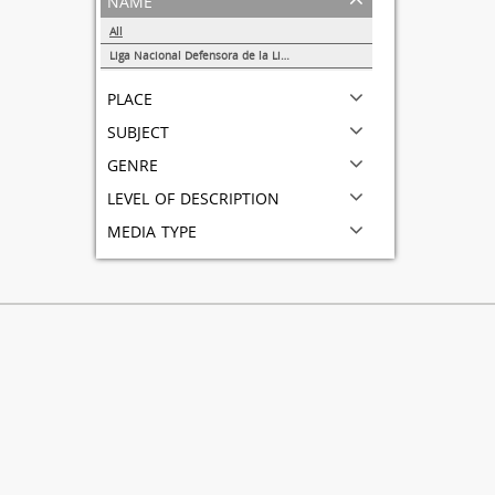
All
Liga Nacional Defensora de la Libertad Religiosa
1
place
subject
genre
level of description
media type