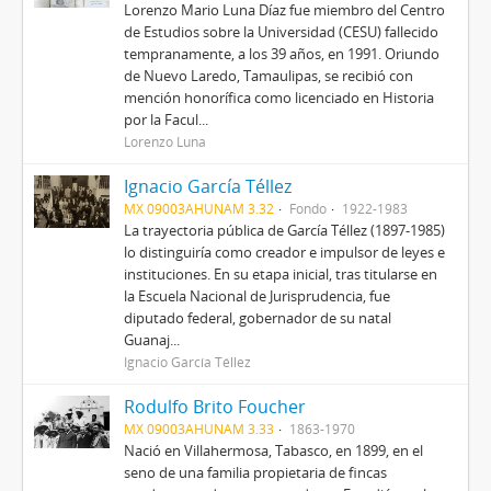
Lorenzo Mario Luna Díaz fue miembro del Centro
de Estudios sobre la Universidad (CESU) fallecido
tempranamente, a los 39 años, en 1991. Oriundo
de Nuevo Laredo, Tamaulipas, se recibió con
mención honorífica como licenciado en Historia
por la Facul...
Lorenzo Luna
Ignacio García Téllez
MX 09003AHUNAM 3.32
Fondo
1922-1983
La trayectoria pública de García Téllez (1897-1985)
lo distinguiría como creador e impulsor de leyes e
instituciones. En su etapa inicial, tras titularse en
la Escuela Nacional de Jurisprudencia, fue
diputado federal, gobernador de su natal
Guanaj...
Ignacio García Téllez
Rodulfo Brito Foucher
MX 09003AHUNAM 3.33
1863-1970
Nació en Villahermosa, Tabasco, en 1899, en el
seno de una familia propietaria de fincas