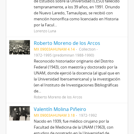
de Estudios sobre la Universidad (CESU) fallecido
tempranamente, a los 39 años, en 1991. Oriundo
de Nuevo Laredo, Tamaulipas, se recibió con
mención honorífica como licenciado en Historia
por la Facul...
Lorenzo Luna
Roberto Moreno de los Arcos
MX 09003AHUNAM 4.14
Collection
1972-1995 (predominan 1988-1990)
Reconocido historiador originario del Distrito
Federal (1943), con maestría y doctorado por la
UNAM, donde ejerció la docencia (al igual que en
la Universidad Iberoamericana) y la investigación
(en el Instituto de Investigaciones Bibliográficas
de...
Roberto Moreno de los Arcos
Valentín Molina Piñeiro
MX 09003AHUNAM 3.18
1972-1992
Nacido en 1939, fue médico cirujano por la
Facultad de Medicina de la UNAM (1963), con
estudios de posgrado en la Universidad de