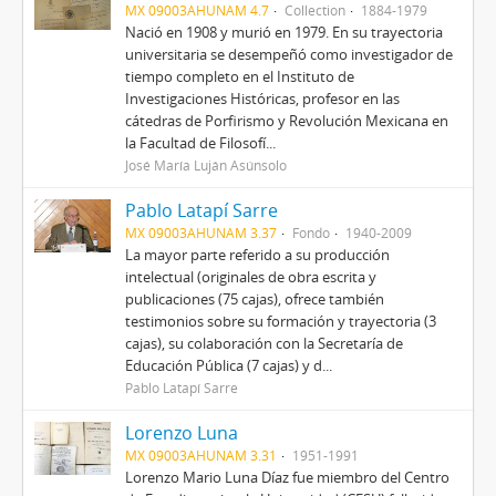
MX 09003AHUNAM 4.7
Collection
1884-1979
Nació en 1908 y murió en 1979. En su trayectoria
universitaria se desempeñó como investigador de
tiempo completo en el Instituto de
Investigaciones Históricas, profesor en las
cátedras de Porfirismo y Revolución Mexicana en
la Facultad de Filosofí...
José María Luján Asúnsolo
Pablo Latapí Sarre
MX 09003AHUNAM 3.37
Fondo
1940-2009
La mayor parte referido a su producción
intelectual (originales de obra escrita y
publicaciones (75 cajas), ofrece también
testimonios sobre su formación y trayectoria (3
cajas), su colaboración con la Secretaría de
Educación Pública (7 cajas) y d...
Pablo Latapí Sarre
Lorenzo Luna
MX 09003AHUNAM 3.31
1951-1991
Lorenzo Mario Luna Díaz fue miembro del Centro