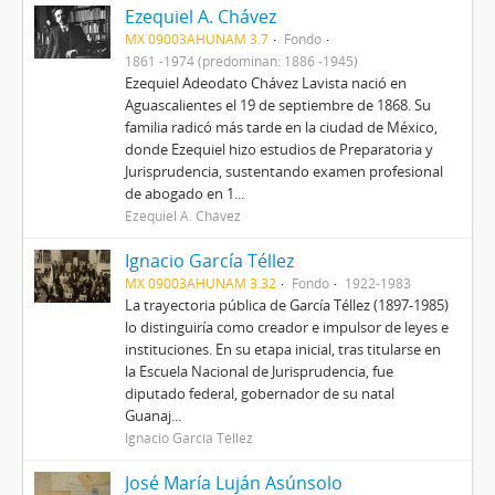
Ezequiel A. Chávez
MX 09003AHUNAM 3.7
Fondo
1861 -1974 (predominan: 1886 -1945)
Ezequiel Adeodato Chávez Lavista nació en
Aguascalientes el 19 de septiembre de 1868. Su
familia radicó más tarde en la ciudad de México,
donde Ezequiel hizo estudios de Preparatoria y
Jurisprudencia, sustentando examen profesional
de abogado en 1...
Ezequiel A. Chávez
Ignacio García Téllez
MX 09003AHUNAM 3.32
Fondo
1922-1983
La trayectoria pública de García Téllez (1897-1985)
lo distinguiría como creador e impulsor de leyes e
instituciones. En su etapa inicial, tras titularse en
la Escuela Nacional de Jurisprudencia, fue
diputado federal, gobernador de su natal
Guanaj...
Ignacio García Téllez
José María Luján Asúnsolo