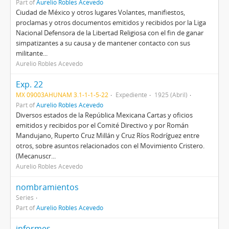
Part of
Aurelio Robles Acevedo
Ciudad de México y otros lugares Volantes, manifiestos,
proclamas y otros documentos emitidos y recibidos por la Liga
Nacional Defensora de la Libertad Religiosa con el fin de ganar
simpatizantes a su causa y de mantener contacto con sus
militante...
Aurelio Robles Acevedo
Exp. 22
MX 09003AHUNAM 3.1-1-1-5-22
Expediente
1925 (Abril)
Part of
Aurelio Robles Acevedo
Diversos estados de la República Mexicana Cartas y oficios
emitidos y recibidos por el Comité Directivo y por Román
Mandujano, Ruperto Cruz Millán y Cruz Ríos Rodríguez entre
otros, sobre asuntos relacionados con el Movimiento Cristero.
(Mecanuscr...
Aurelio Robles Acevedo
nombramientos
Series
Part of
Aurelio Robles Acevedo
informes