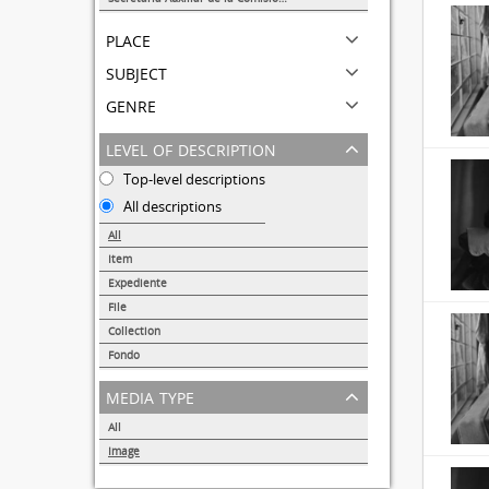
1
place
subject
genre
level of description
Top-level descriptions
All descriptions
All
Item
31690
Expediente
95
File
72
Collection
51
Fondo
44
media type
All
Image
32855