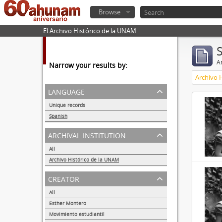
Browse
El Archivo Histórico de la UNAM
Ar
Narrow your results by:
Archivo 
language
Unique records
32857
Spanish
32855
archival institution
All
Archivo Histórico de la UNAM
32855
creator
All
Esther Montero
486
Movimiento estudiantil