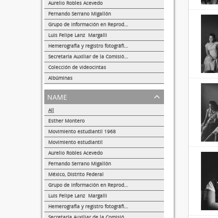
8
Aurelio Robles Acevedo
4
Fernando Serrano Migallón
3
Grupo de Información en Reproducción Elegida (GIRE)
1
Luis Felipe Lanz Margalli
1
Hemerografía y registro fotográfico sobre el conflicto universitario de 1999-2000
1
Secretaría Auxiliar de la Comisión Organizadora de la Exposición 1929-1979. Autonomía Universitaria UNAM.
1
Colección de videocintas
1
Albúminas
1
name
All
Esther Montero
488
Movimiento estudiantil 1968
13
Movimiento estudiantil
8
Aurelio Robles Acevedo
4
Fernando Serrano Migallón
3
México, Distrito Federal
1
Grupo de Información en Reproducción Elegida (GIRE)
1
Luis Felipe Lanz Margalli
1
Hemerografía y registro fotográfico sobre el conflicto universitario de 1999-2000
1
Secretaría Auxiliar de la Comisión Organizadora de la Exposición 1929-1979. Autonomía Universitaria UNAM.