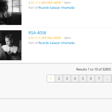
4.51-1-1-285-RSA-4059
Item
Part of
Ricardo Salazar Ahumada
RSA-4058
4.51-1-1-285-RSA-4058
Item
Part of
Ricardo Salazar Ahumada
Results 1 to 10 of 32855
1
2
3
4
5
6
7
...