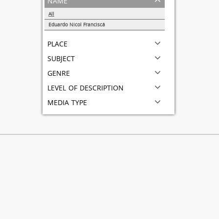
All
Eduardo Nicol Franciscá
1
place
subject
genre
level of description
media type