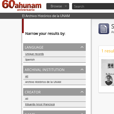
Browse
El Archivo Histórico de la UNAM
Ar
Narrow your results by:
language
1 resul
Unique records
1
Spanish
1
archival institution
All
Archivo Histórico de la UNAM
1
creator
All
Eduardo Nicol Franciscá
1
name