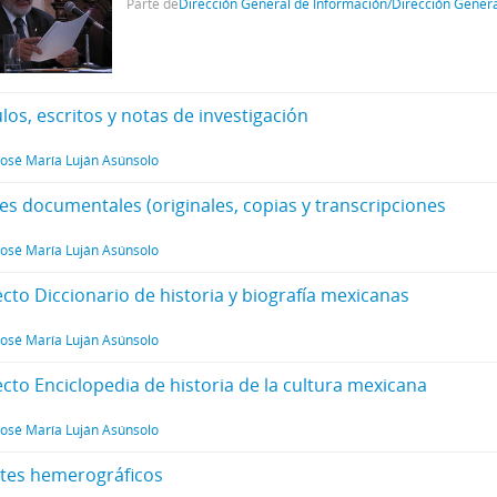
Parte de
Dirección General de Información/Dirección Gener
ulos, escritos y notas de investigación
José María Luján Asúnsolo
tes documentales (originales, copias y transcripciones
José María Luján Asúnsolo
ecto Diccionario de historia y biografía mexicanas
José María Luján Asúnsolo
ecto Enciclopedia de historia de la cultura mexicana
José María Luján Asúnsolo
rtes hemerográficos