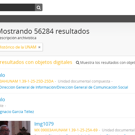
Mostrando 56284 resultados
scripción archivística
Histórico de la UNAM
resultados con objetos digitales
Muestra los resultados con objet
ulo
3AHUNAM 1.39-1-25-25D-25DA
Unidad documental compuesta
Dirección General de Información/Dirección General de Comunicación Social
ulo
te
Ignacio García Téllez
Img1079
MX 09003AHUNAM 1.39-1-25-25A-69
Unidad documental