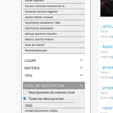
Esther Montero
624
Escuela Nacional/Facultad de Medicina
289
Fernando Serrano Migallón
38
Aurelio Robles Acevedo
27
Movimiento estudiantil 1968
- artíc
22
Movimiento estudiantil
Serie
8
Manuel Gutiérrez Paredes
Parte de
5
México, Distrito Federal
2
Pena de muerte
- fuen
1
Recomendaciones
Serie
1
Parte de
lugar
materia
- proy
Serie
tipo
Parte de
nivel de descripción
- proy
Descripciones de máximo nivel
Serie
Parte de
Todas las descripciones
Todos
- reco
Unidad documental simple