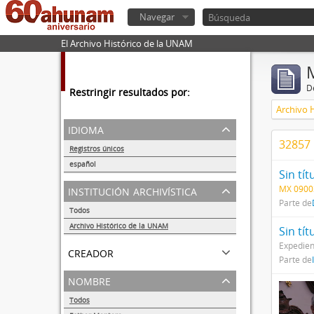
Navegar
El Archivo Histórico de la UNAM
De
Restringir resultados por:
Archivo 
idioma
32857 
Registros únicos
56284
español
Sin tít
56252
institución archivística
MX 0900
Parte de
Todos
Archivo Histórico de la UNAM
Sin tít
56284
Expedien
creador
Parte de
nombre
Todos