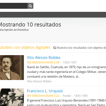
Mostrando 10 resultados
scripción archivística
ultados con objetos digitales
Muestra los resultados con objetos di
Vito Alessio Robles
MX 09003AHUNAM 3.39
1920-1957
Nació en Saltillo, Coahuila, en 1879, hijo de un inmigrant
ciudad y más tarde ingeniería en el Colegio Militar, obte
combatió a la rebelión de Madero, al...
Vito Alessio Robles
Francisco L. Urquizo
MX 09003AHUNAM 3.22
Fondo
1835-1981
El general Francisco Luis Urquizo Benavides (1891-1968) f
junto con la de escritor y periodista. Nació en San Pedro