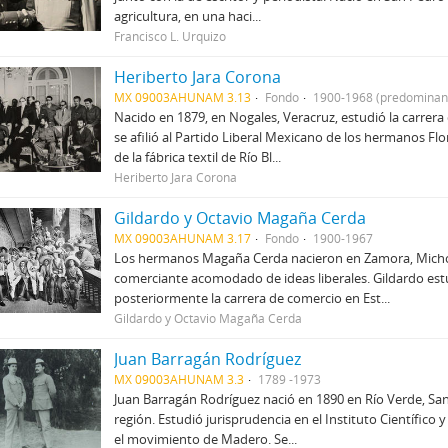
agricultura, en una haci...
Francisco L. Urquizo
Heriberto Jara Corona
MX 09003AHUNAM 3.13
Fondo
1900-1968 (predominan
Nacido en 1879, en Nogales, Veracruz, estudió la carrera
se afilió al Partido Liberal Mexicano de los hermanos Fl
de la fábrica textil de Río Bl...
Heriberto Jara Corona
Gildardo y Octavio Magaña Cerda
MX 09003AHUNAM 3.17
Fondo
1900-1967
Los hermanos Magaña Cerda nacieron en Zamora, Michoa
comerciante acomodado de ideas liberales. Gildardo est
posteriormente la carrera de comercio en Est...
Gildardo y Octavio Magaña Cerda
Juan Barragán Rodríguez
MX 09003AHUNAM 3.3
1789 -1973
Juan Barragán Rodríguez nació en 1890 en Río Verde, San
región. Estudió jurisprudencia en el Instituto Científico
el movimiento de Madero. Se...