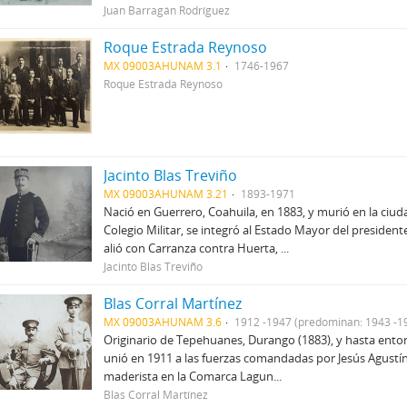
Juan Barragán Rodríguez
Roque Estrada Reynoso
MX 09003AHUNAM 3.1
1746-1967
Roque Estrada Reynoso
Jacinto Blas Treviño
MX 09003AHUNAM 3.21
1893-1971
Nació en Guerrero, Coahuila, en 1883, y murió en la ciu
Colegio Militar, se integró al Estado Mayor del preside
alió con Carranza contra Huerta, ...
Jacinto Blas Treviño
Blas Corral Martínez
MX 09003AHUNAM 3.6
1912 -1947 (predominan: 1943 -1
Originario de Tepehuanes, Durango (1883), y hasta entonc
unió en 1911 a las fuerzas comandadas por Jesús Agustín
maderista en la Comarca Lagun...
Blas Corral Martínez