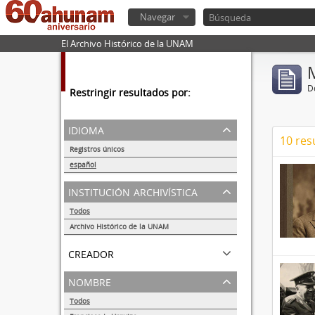
Navegar
El Archivo Histórico de la UNAM
De
Restringir resultados por:
idioma
10 res
Registros únicos
10
español
10
institución archivística
Todos
Archivo Histórico de la UNAM
10
creador
nombre
Todos