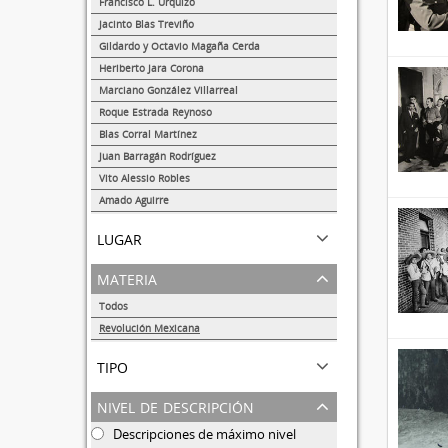
Francisco L. Urquizo
1
Jacinto Blas Treviño
1
Gildardo y Octavio Magaña Cerda
1
Heriberto Jara Corona
1
Marciano González Villarreal
1
Roque Estrada Reynoso
1
Blas Corral Martínez
1
Juan Barragán Rodríguez
1
Vito Alessio Robles
1
Amado Aguirre
1
lugar
materia
Todos
Revolución Mexicana
10
tipo
nivel de descripción
Descripciones de máximo nivel