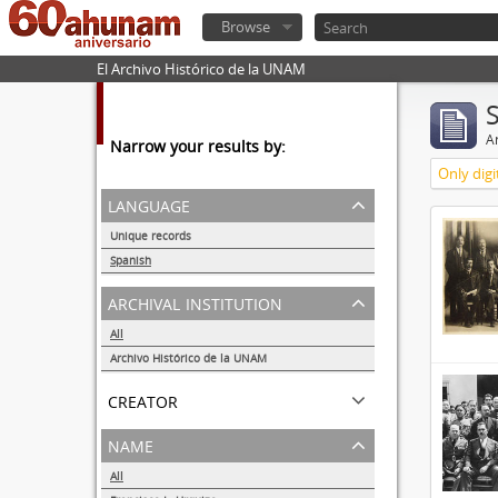
Browse
El Archivo Histórico de la UNAM
Ar
Narrow your results by:
Only digi
language
Unique records
10
Spanish
10
archival institution
All
Archivo Histórico de la UNAM
10
creator
name
All