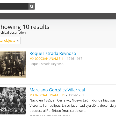
Showing 10 results
chival description
tal objects
Roque Estrada Reynoso
MX 09003AHUNAM 3.1
1746-1967
Roque Estrada Reynoso
Marciano González Villarreal
MX 09003AHUNAM 3.11
1914-1981
Nació en 1885, en Cerralvo, Nuevo León, donde hizo sus
Victoria, Tamaulipas. En su juventud ejerció la docencia 
opuesta al Porfiriato (más tarde se ...
Marciano González Villarreal