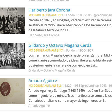
Heriberto Jara Corona
MX 09003AHUNAM 3.13
Fondo
1900-1968 (predominan
Nacido en 1879, en Nogales, Veracruz, estudió la carrera
se afilió al Partido Liberal Mexicano de los hermanos Fl
de la fábrica textil de Río Bl...
Heriberto Jara Corona
Gildardo y Octavio Magaña Cerda
MX 09003AHUNAM 3.17
Fondo
1900-1967
Los hermanos Magaña Cerda nacieron en Zamora, Michoa
comerciante acomodado de ideas liberales. Gildardo est
posteriormente la carrera de comercio en Est...
Gildardo y Octavio Magaña Cerda
Amado Aguirre
MX 09003AHUNAM 3.2
1829 -1933 (predominan 1943 -19
Amado Aguirre y Santiago (1863-1949) nació en San Sebast
como ingeniero de minas. Tras manifestarse contra la us
Constitucionalismo como mayor de ingenieros en l...
Amado Aguirre