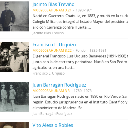
Jacinto Blas Treviño
MX 09003AHUNAM 3.21
1893-1971
Nació en Guerrero, Coahuila, en 1883, y murió en la ciu
Colegio Militar, se integró al Estado Mayor del preside
alió con Carranza contra Huerta, ...
Jacinto Blas Treviño
Francisco L. Urquizo
MX 09003AHUNAM 3.22
Fondo
1835-1981
El general Francisco Luis Urquizo Benavides (1891-1968) f
junto con la de escritor y periodista. Nació en San Pedro
agricultura, en una haci...
Francisco L. Urquizo
Juan Barragán Rodríguez
MX 09003AHUNAM 3.3
1789 -1973
Juan Barragán Rodríguez nació en 1890 en Río Verde, San
región. Estudió jurisprudencia en el Instituto Científico
el movimiento de Madero. Se...
Juan Barragán Rodríguez
Vito Alessio Robles