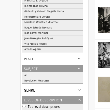
Francisco L. Urquizo
1
Jacinto Blas Treviño
1
Gildardo y Octavio Magaña Cerda
1
Heriberto Jara Corona
1
Marciano González Villarreal
1
Roque Estrada Reynoso
1
Blas Corral Martínez
1
Juan Barragán Rodríguez
1
Vito Alessio Robles
1
Amado Aguirre
1
place
subject
All
Revolución Mexicana
10
genre
level of description
Top-level descriptions