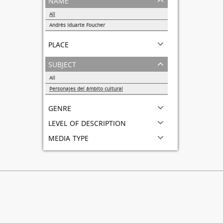
All
Andrés Iduarte Foucher
1
place
subject
All
Personajes del ámbito cultural
1
genre
level of description
media type