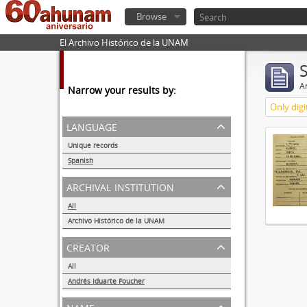
Browse
El Archivo Histórico de la UNAM
Ar
Narrow your results by:
Only digi
language
Unique records
1
Spanish
1
archival institution
All
Archivo Histórico de la UNAM
1
creator
All
Andrés Iduarte Foucher
1
name