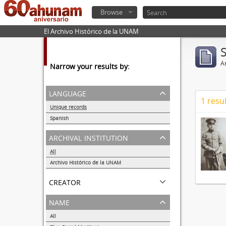
Browse
El Archivo Histórico de la UNAM
Ar
Narrow your results by:
language
1 resul
Unique records
1
Spanish
1
archival institution
All
Archivo Histórico de la UNAM
1
creator
name
All