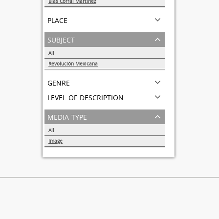
Blas Corral Martínez
1
place
subject
All
Revolución Mexicana
1
genre
level of description
media type
All
Image
1