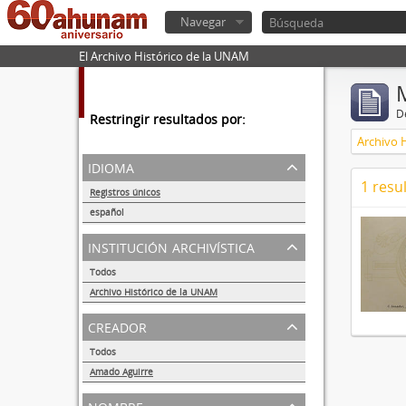
Navegar
El Archivo Histórico de la UNAM
De
Restringir resultados por:
Archivo 
idioma
1 resu
Registros únicos
1
español
1
institución archivística
Todos
Archivo Histórico de la UNAM
1
creador
Todos
Amado Aguirre
1
nombre