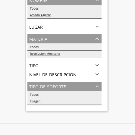
Todos
Amado Aguirre
1
lugar
materia
Todos
Revolución Mexicana
1
tipo
nivel de descripción
tipo de soporte
Todos
Imagen
1