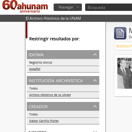
Navegar
El Archivo Histórico de la UNAM
De
Restringir resultados por:
Archivo 
idioma
Registros únicos
1
español
1
institución archivística
Todos
Archivo Histórico de la UNAM
1
creador
Todos
Nabor Carrillo Flores
1
nombre