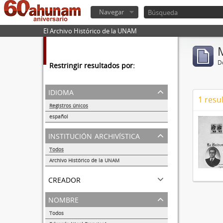
Navegar
El Archivo Histórico de la UNAM
De
Restringir resultados por:
idioma
1 resu
Registros únicos
1
español
1
institución archivística
Todos
Archivo Histórico de la UNAM
1
creador
nombre
Todos