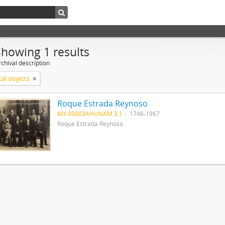
Showing 1 results
chival description
tal objects
Roque Estrada Reynoso
MX 09003AHUNAM 3.1
1746-1967
Roque Estrada Reynoso