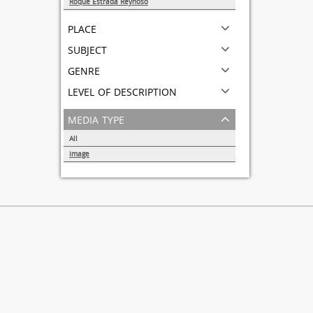
Roque Estrada Reynoso
1
place
subject
genre
level of description
media type
All
Image
1