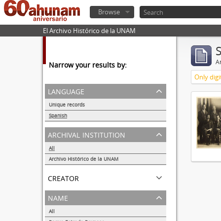
Browse
El Archivo Histórico de la UNAM
Ar
Narrow your results by:
Only digi
language
Unique records
1
Spanish
1
archival institution
All
Archivo Histórico de la UNAM
1
creator
name
All