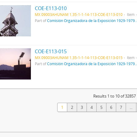
COE-E113-010
MX 09003AHUNAM 1.35-1-1-14-113-COE-E113-010
Item
Part of
Comisión Organizadora de la Exposición 1929-1979. 
COE-E113-015
MX 09003AHUNAM 1.35-1-1-14-113-COE-E113-015
Item
Part of
Comisión Organizadora de la Exposición 1929-1979. 
Results 1 to 10 of 32857
1
2
3
4
5
6
7
...