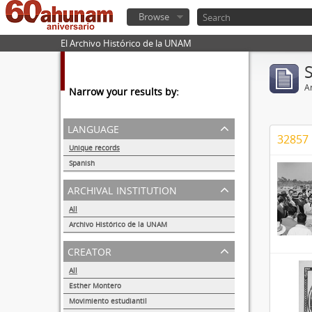
Browse
El Archivo Histórico de la UNAM
Ar
Narrow your results by:
language
32857 
Unique records
32857
Spanish
32855
archival institution
All
Archivo Histórico de la UNAM
32857
creator
All
Esther Montero
486
Movimiento estudiantil