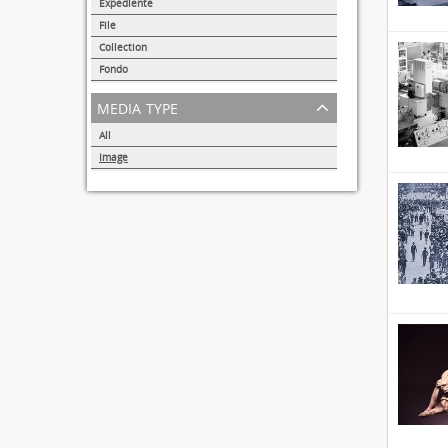
31691
Expediente
95
File
72
Collection
51
Fondo
44
media type
All
Image
32857