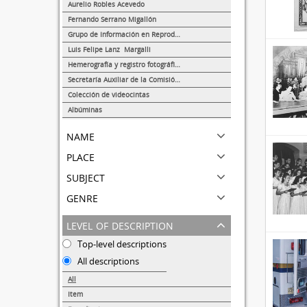
8
Aurelio Robles Acevedo
4
Fernando Serrano Migallón
3
Grupo de Información en Reproducción Elegida (GIRE)
1
Luis Felipe Lanz Margalli
1
Hemerografía y registro fotográfico sobre el conflicto universitario de 1999-2000
1
Secretaría Auxiliar de la Comisión Organizadora de la Exposición 1929-1979. Autonomía Universitaria UNAM.
1
Colección de videocintas
1
Albúminas
1
name
place
subject
genre
level of description
Top-level descriptions
All descriptions
All
Item