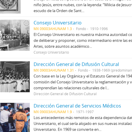
niño Jesús, entre nubes, con la leyenda: “Milicia de Jesuc
escudo de la Orden de Sant...
Consejo Universitario
MX 09003AHUNAM 1.3
Fondo
1910-1996
El Consejo Universitario es nuestra máxima autoridad 
de deliberar y proponer, como intermediario entre las esc
Artes, sobre asuntos académico...
Consejo Universitario
Dirección General de Difusión Cultural
MX 09003AHUNAM 1.31
Fondo
1938-1969 (predominan
Con base en la Ley Orgánica y el Estatuto General de 194
comisión del Consejo Universitario la reglamentación y vi
comprendían las relaciones culturales de l...
Dirección General de Difusión Cultural
Dirección General de Servicios Médicos
MX 09003AHUNAM 1.9
1971-1997
Los antecedentes más remotos de esta dependencia data
Universitario, el cual sería alojado en sus nuevas instal
Universitario. En 1969 se convierte en...