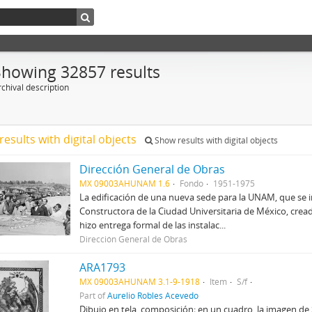
Showing 32857 results
chival description
results with digital objects
Show results with digital objects
Dirección General de Obras
MX 09003AHUNAM 1.6
Fondo
1951-1975
La edificación de una nueva sede para la UNAM, que se 
Constructora de la Ciudad Universitaria de México, creada
hizo entrega formal de las instalac...
Dirección General de Obras
ARA1793
MX 09003AHUNAM 3.1-9-1918
Item
S/f
Part of
Aurelio Robles Acevedo
Dibujo en tela, composición; en un cuadro, la imagen d