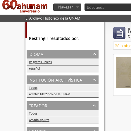
Navegar
El Archivo Histórico de la UNAM
De
Restringir resultados por:
Sólo obje
idioma
Registros únicos
1
español
1
institución archivística
Todos
Archivo Histórico de la UNAM
1
creador
Todos
Amado Aguirre
1
nombre