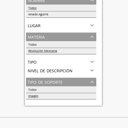
Todos
Amado Aguirre
1
lugar
materia
Todos
Revolución Mexicana
1
tipo
nivel de descripción
tipo de soporte
Todos
Imagen
1