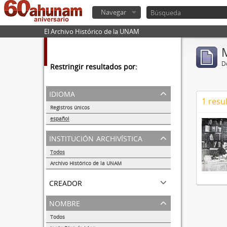
Navegar
El Archivo Histórico de la UNAM
De
Restringir resultados por:
idioma
1 resu
Registros únicos
1
español
1
institución archivística
Todos
Archivo Histórico de la UNAM
1
creador
nombre
Todos