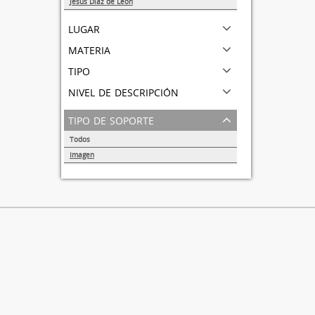
Jesús Díaz de Léon
1
lugar
materia
tipo
nivel de descripción
tipo de soporte
Todos
Imagen
1