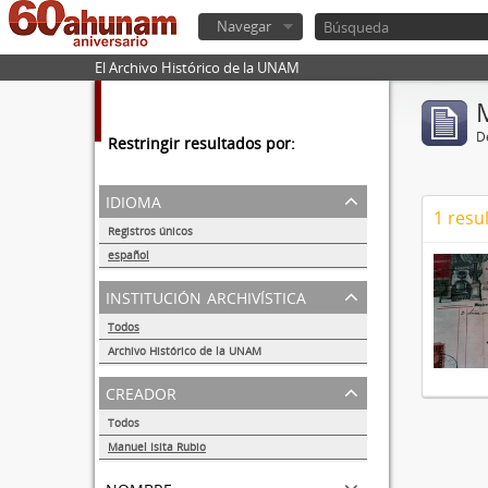
Navegar
El Archivo Histórico de la UNAM
De
Restringir resultados por:
idioma
1 resu
Registros únicos
1
español
1
institución archivística
Todos
Archivo Histórico de la UNAM
1
creador
Todos
Manuel Isita Rubio
1
nombre