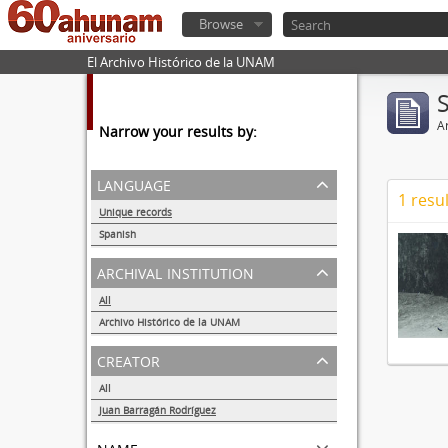
Browse
El Archivo Histórico de la UNAM
Ar
Narrow your results by:
language
1 resul
Unique records
1
Spanish
1
archival institution
All
Archivo Histórico de la UNAM
1
creator
All
Juan Barragán Rodríguez
1
name