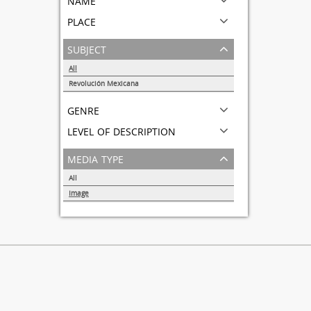
place
subject
All
Revolución Mexicana
1
genre
level of description
media type
All
Image
1