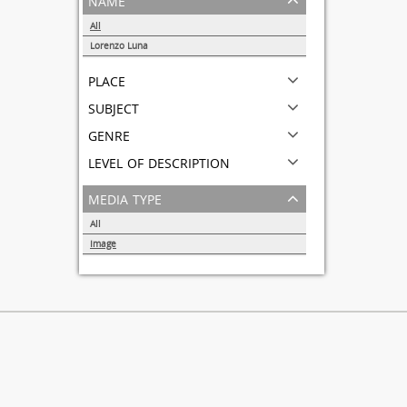
All
Lorenzo Luna
1
place
subject
genre
level of description
media type
All
Image
1