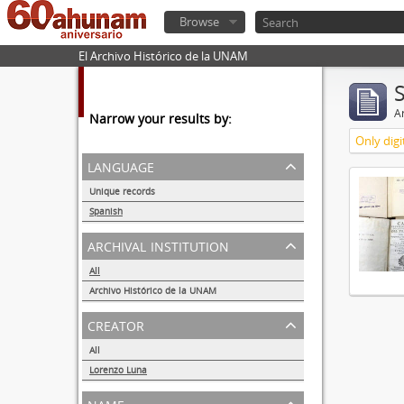
Browse
El Archivo Histórico de la UNAM
Ar
Narrow your results by:
Only digi
language
Unique records
1
Spanish
1
archival institution
All
Archivo Histórico de la UNAM
1
creator
All
Lorenzo Luna
1
name