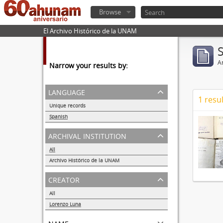
Browse
El Archivo Histórico de la UNAM
Ar
Narrow your results by:
language
1 resul
Unique records
1
Spanish
1
archival institution
All
Archivo Histórico de la UNAM
1
creator
All
Lorenzo Luna
1
name