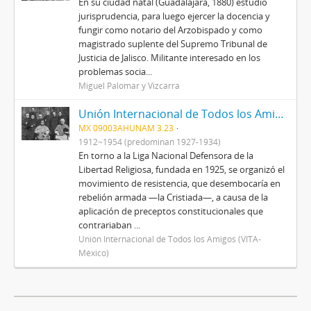
En su ciudad natal (Guadalajara, 1880) estudió
jurisprudencia, para luego ejercer la docencia y
fungir como notario del Arzobispado y como
magistrado suplente del Supremo Tribunal de
Justicia de Jalisco. Militante interesado en los
problemas socia...
Miguel Palomar y Vizcarra
Unión Internacional de Todos los Amigos (VITA-México)
MX 09003AHUNAM 3.23
1912~1954 (predominan 1927-1934)
En torno a la Liga Nacional Defensora de la
Libertad Religiosa, fundada en 1925, se organizó el
movimiento de resistencia, que desembocaría en
rebelión armada —la Cristiada—, a causa de la
aplicación de preceptos constitucionales que
contrariaban ...
Unión Internacional de Todos los Amigos (VITA-
México)