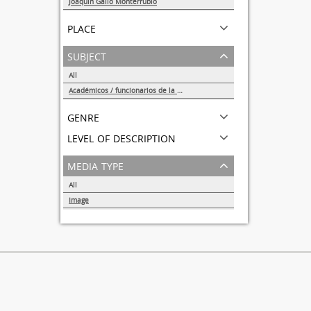
Joaquín Gallo Monterrubio
1
place
subject
All
Académicos / funcionarios de la Universidad
1
genre
level of description
media type
All
Image
1