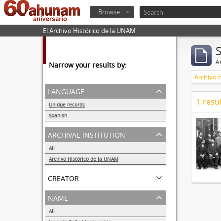
Browse
El Archivo Histórico de la UNAM
Ar
Narrow your results by:
Archivo 
language
1 resul
Unique records
1
Spanish
1
archival institution
All
Archivo Histórico de la UNAM
1
creator
name
All