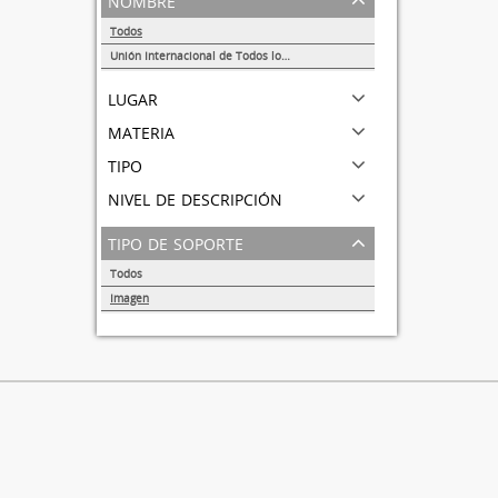
Todos
Unión Internacional de Todos los Amigos (VITA-México)
1
lugar
materia
tipo
nivel de descripción
tipo de soporte
Todos
Imagen
1