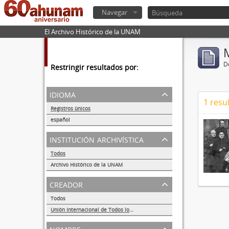
Navegar
El Archivo Histórico de la UNAM
De
Restringir resultados por:
idioma
1 resu
Registros únicos
1
español
1
institución archivística
Todos
Archivo Histórico de la UNAM
1
creador
Todos
Unión Internacional de Todos los Amigos (VITA-México)
1
nombre