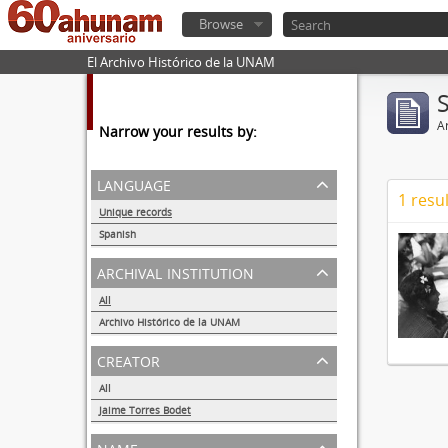
Browse
El Archivo Histórico de la UNAM
Ar
Narrow your results by:
language
1 resul
Unique records
1
Spanish
1
archival institution
All
Archivo Histórico de la UNAM
1
creator
All
Jaime Torres Bodet
1
name