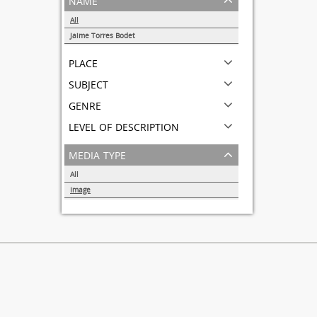
All
Jaime Torres Bodet
1
place
subject
genre
level of description
media type
All
Image
1