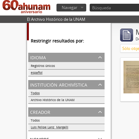
Navegar
El Archivo Histórico de la UNAM
De
Restringir resultados por:
Sólo obje
idioma
Registros únicos
1
español
1
institución archivística
Todos
Archivo Histórico de la UNAM
1
creador
Todos
Luis Felipe Lanz Margalli
1
nombre