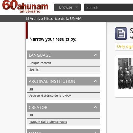
Browse
El Archivo Histórico de la UNAM
Ar
Narrow your results by:
Only digi
language
Unique records
1
Spanish
1
archival institution
All
Archivo Histórico de la UNAM
1
creator
All
Joaquín Gallo Monterrubio
1
name