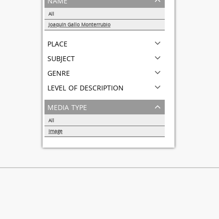
All
Joaquín Gallo Monterrubio
1
place
subject
genre
level of description
media type
All
Image
1