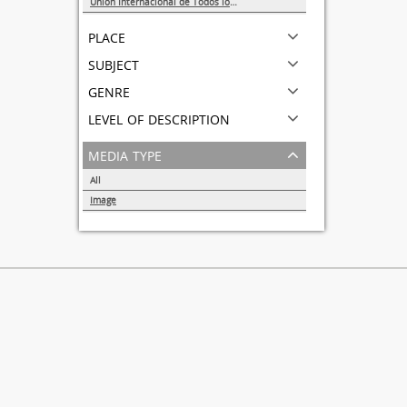
Unión Internacional de Todos los Amigos (VITA-México)
1
place
subject
genre
level of description
media type
All
Image
1