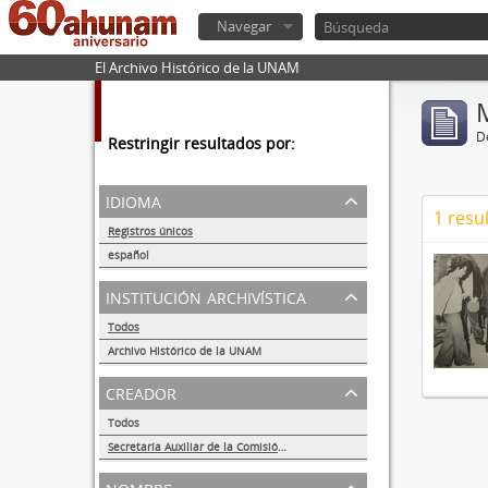
Navegar
El Archivo Histórico de la UNAM
De
Restringir resultados por:
idioma
1 resu
Registros únicos
1
español
1
institución archivística
Todos
Archivo Histórico de la UNAM
1
creador
Todos
Secretaría Auxiliar de la Comisión Organizadora de la Exposición 1929-1979. Autonomía Universitaria UNAM.
1
nombre