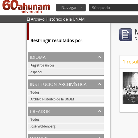
Navegar
El Archivo Histórico de la UNAM
De
Restringir resultados por:
idioma
1 resu
Registros únicos
1
español
1
institución archivística
Todos
Archivo Histórico de la UNAM
1
creador
Todos
José Woldenberg
1
nombre