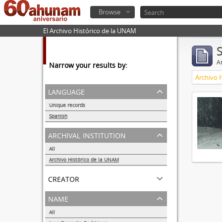
Browse
El Archivo Histórico de la UNAM
Ar
Narrow your results by:
Archivo 
language
Unique records
1
Spanish
1
archival institution
All
Archivo Histórico de la UNAM
1
creator
name
All