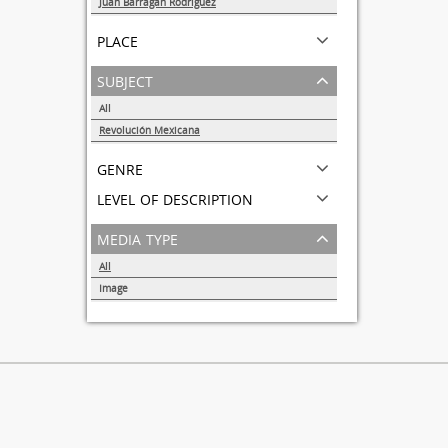
Juan Barragán Rodríguez
1
place
subject
All
Revolución Mexicana
1
genre
level of description
media type
All
Image
1