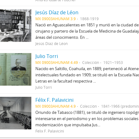
Jesús Díaz de Léon
MX 09003AHUNAM 3.9
1868-1919
Nació en Aguascalientes en 1851 y murió en la ciudad de
cirujano y partero de la Escuela de Medicina de Guadalajar
áreas del conocimiento. En ...
Jesús Díaz de Léon
Julio Torri
MX 09003AHUNAM 4.49
Colección
1921~1953
Nacido en Saltillo, Coahuila, en 1889, perteneció al Aten
intelectuales fundado en 1909; se tituló en la Escuela Na
Letras en la facultad respectiva ...
Julio Torri
Félix F. Palavicini
MX 09003AHUNAM 4.9
Colección
1841-1966 (predomin
Oriundo de Tabasco (1881), se tituló de ingeniero topógra
interesarse en el periodismo y en los problemas sociales
modernización que impulsaba Jus...
Félix F. Palavicini