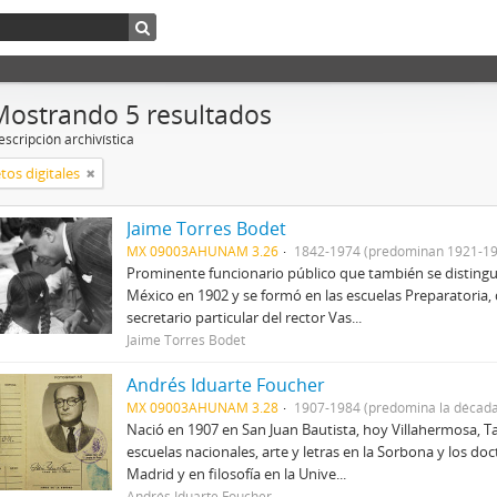
Mostrando 5 resultados
scripción archivística
tos digitales
Jaime Torres Bodet
MX 09003AHUNAM 3.26
1842-1974 (predominan 1921-19
Prominente funcionario público que también se distingu
México en 1902 y se formó en las escuelas Preparatoria, 
secretario particular del rector Vas...
Jaime Torres Bodet
Andrés Iduarte Foucher
MX 09003AHUNAM 3.28
1907-1984 (predomina la década
Nació en 1907 en San Juan Bautista, hoy Villahermosa, Ta
escuelas nacionales, arte y letras en la Sorbona y los d
Madrid y en filosofía en la Unive...
Andrés Iduarte Foucher