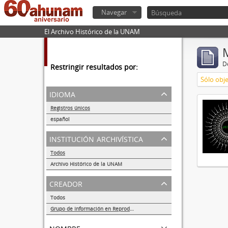
Navegar
El Archivo Histórico de la UNAM
De
Restringir resultados por:
Sólo obje
idioma
Registros únicos
1
español
1
institución archivística
Todos
Archivo Histórico de la UNAM
1
creador
Todos
Grupo de Información en Reproducción Elegida (GIRE)
1
nombre