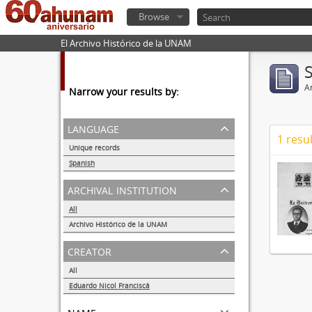
Browse
El Archivo Histórico de la UNAM
Ar
Narrow your results by:
language
1 resul
Unique records
1
Spanish
1
archival institution
All
Archivo Histórico de la UNAM
1
creator
All
Eduardo Nicol Franciscá
1
name