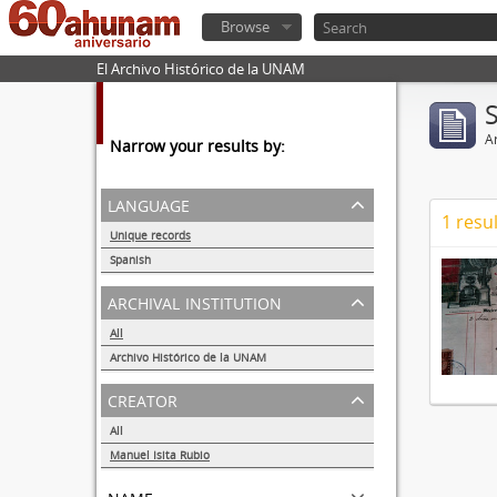
Browse
El Archivo Histórico de la UNAM
Ar
Narrow your results by:
language
1 resul
Unique records
1
Spanish
1
archival institution
All
Archivo Histórico de la UNAM
1
creator
All
Manuel Isita Rubio
1
name