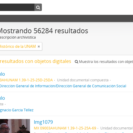
Mostrando 56284 resultados
scripción archivística
Histórico de la UNAM
resultados con objetos digitales
Muestra los resultados con objet
ulo
3AHUNAM 1.39-1-25-25D-25DA
Unidad documental compuesta
Dirección General de Información/Dirección General de Comunicación Social
ulo
te
Ignacio García Téllez
Img1079
MX 09003AHUNAM 1.39-1-25-25A-69
Unidad documental