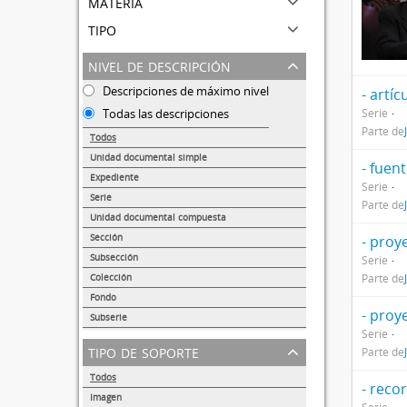
materia
tipo
nivel de descripción
Descripciones de máximo nivel
- artíc
Todas las descripciones
Serie
Parte de
Todos
Unidad documental simple
- fuen
38138
Expediente
Serie
14353
Serie
Parte de
1374
Unidad documental compuesta
875
Sección
- proy
217
Subsección
Serie
173
Colección
Parte de
68
Fondo
- proy
47
Subserie
Serie
41
tipo de soporte
Parte de
Todos
- reco
Imagen