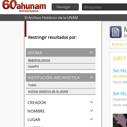
Navegar
El Archivo Histórico de la UNAM
De
Restringir resultados por:
Archivo 
idioma
32857 
Registros únicos
56284
español
Sin tít
56252
institución archivística
MX 0900
Parte de
Todos
Archivo Histórico de la UNAM
Sin tít
56284
Expedien
creador
Parte de
nombre
lugar