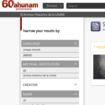
Browse
El Archivo Histórico de la UNAM
Ar
Narrow your results by:
language
1 resul
Unique records
1
Spanish
1
archival institution
All
Archivo Histórico de la UNAM
1
creator
name
All