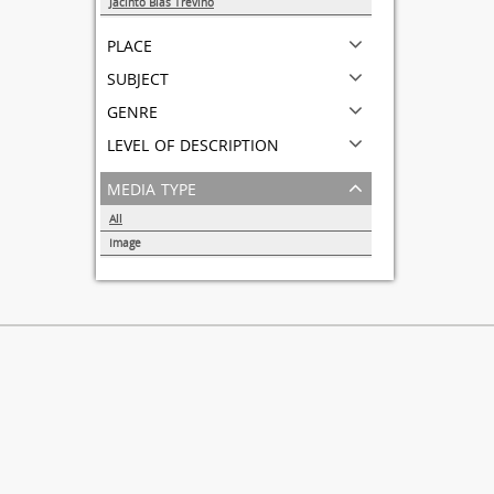
Jacinto Blas Treviño
1
place
subject
genre
level of description
media type
All
Image
1