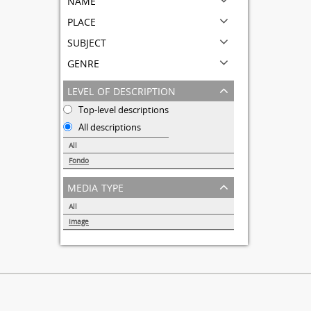
place
subject
genre
level of description
Top-level descriptions
All descriptions
All
Fondo
1
media type
All
Image
1