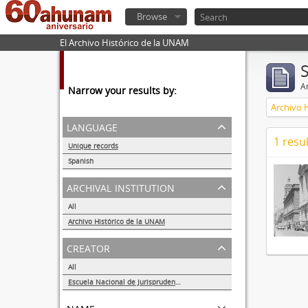
Browse
El Archivo Histórico de la UNAM
Ar
Narrow your results by:
Archivo 
language
1 resul
Unique records
1
Spanish
1
archival institution
All
Archivo Histórico de la UNAM
1
creator
All
Escuela Nacional de Jurisprudencia
1
name