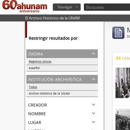
Navegar
El Archivo Histórico de la UNAM
De
Restringir resultados por:
idioma
44 res
Registros únicos
44
español
44
institución archivística
Todos
Archivo Histórico de la UNAM
44
creador
nombre
lugar