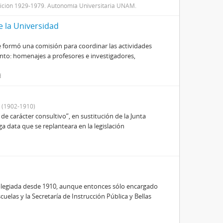
osición 1929-1979. Autonomía Universitaria UNAM.
e la Universidad
e formó una comisión para coordinar las actividades
to: homenajes a profesores e investigadores,
d
 (1902-1910)
 de carácter consultivo”, en sustitución de la Junta
ga data que se replanteara en la legislación
colegiada desde 1910, aunque entonces sólo encargado
uelas y la Secretaría de Instrucción Pública y Bellas