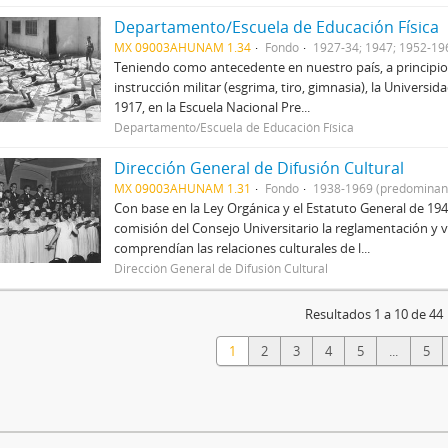
Departamento/Escuela de Educación Física
MX 09003AHUNAM 1.34
Fondo
1927-34; 1947; 1952-19
Teniendo como antecedente en nuestro país, a principios d
instrucción militar (esgrima, tiro, gimnasia), la Universi
1917, en la Escuela Nacional Pre...
Departamento/Escuela de Educación Física
Dirección General de Difusión Cultural
MX 09003AHUNAM 1.31
Fondo
1938-1969 (predominan
Con base en la Ley Orgánica y el Estatuto General de 194
comisión del Consejo Universitario la reglamentación y vi
comprendían las relaciones culturales de l...
Dirección General de Difusión Cultural
Resultados 1 a 10 de 44
1
2
3
4
5
...
5