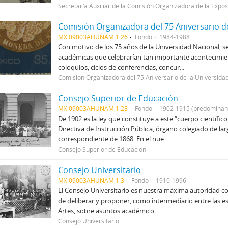
Secretaría Auxiliar de la Comisión Organizadora de la Exp
Comisión Organizadora del 75 Aniversario d
MX 09003AHUNAM 1.26
Fondo
1984-1988
Con motivo de los 75 años de la Universidad Nacional, s
académicas que celebrarían tan importante acontecimien
coloquios, ciclos de conferencias, concur...
Comisión Organizadora del 75 Aniversario de la Universida
Consejo Superior de Educación
MX 09003AHUNAM 1.28
Fondo
1902-1915 (predominan
De 1902 es la ley que constituye a este “cuerpo científico
Directiva de Instrucción Pública, órgano colegiado de lar
correspondiente de 1868. En el nue...
Consejo Superior de Educación
Consejo Universitario
MX 09003AHUNAM 1.3
Fondo
1910-1996
El Consejo Universitario es nuestra máxima autoridad 
de deliberar y proponer, como intermediario entre las esc
Artes, sobre asuntos académico...
Consejo Universitario