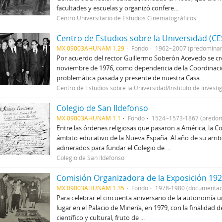
facultades y escuelas y organizó confere...
Centro Universitario de Estudios Cinematográficos
Centro de Estudios sobre la Universidad (C
MX 09003AHUNAM 1.29
Fondo
1962~2007 (predomina
Por acuerdo del rector Guillermo Soberón Acevedo se cre
noviembre de 1976, como dependencia de la Coordinació
problemática pasada y presente de nuestra Casa...
Centro de Estudios sobre la Universidad/Instituto de Investi
Colegio de San Ildefonso
MX 09003AHUNAM 1.1
Fondo
1524~1573-1867 (predom
Entre las órdenes religiosas que pasaron a América, la
ámbito educativo de la Nueva España. Al año de su arrib
adinerados para fundar el Colegio de ...
Colegio de San Ildefonso
Comisión Organizadora de la Exposición 192
MX 09003AHUNAM 1.35
Fondo
1978-1980 (documentac
Para celebrar el cincuenta aniversario de la autonomía u
lugar en el Palacio de Minería, en 1979, con la finalidad
científico y cultural, fruto de ...