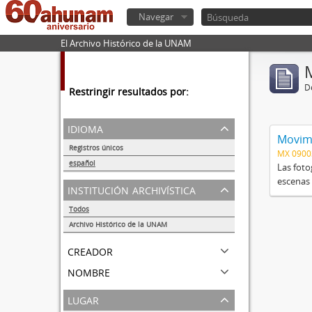
Navegar
El Archivo Histórico de la UNAM
De
Restringir resultados por:
idioma
Movimi
Registros únicos
MX 090
1
español
Las foto
1
escenas 
institución archivística
Todos
Archivo Histórico de la UNAM
1
creador
nombre
lugar