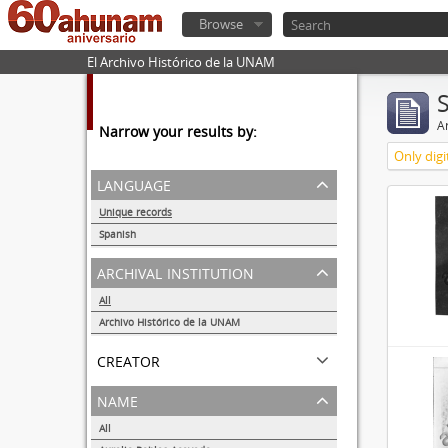
Browse
El Archivo Histórico de la UNAM
Ar
Narrow your results by:
Only digi
language
Unique records
3
Spanish
3
archival institution
All
Archivo Histórico de la UNAM
3
creator
name
All