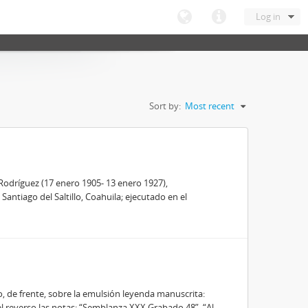
Log in
Sort by:
Most recent
Rodríguez (17 enero 1905- 13 enero 1927),
antiago del Saltillo, Coahuila; ejecutado en el
o, de frente, sobre la emulsión leyenda manuscrita:
 el reverso las notas: “Semblanza XXX Grabado 48”, “Al