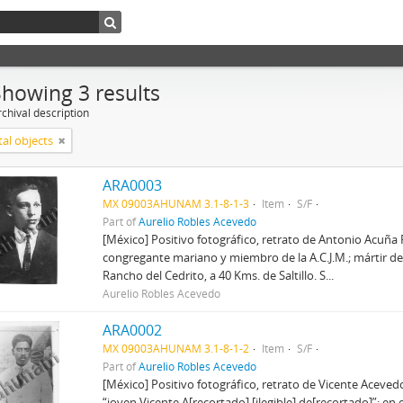
Showing 3 results
chival description
tal objects
ARA0003
MX 09003AHUNAM 3.1-8-1-3
Item
S/F
Part of
Aurelio Robles Acevedo
[México] Positivo fotográfico, retrato de Antonio Acuña 
congregante mariano y miembro de la A.C.J.M.; mártir de S
Rancho del Cedrito, a 40 Kms. de Saltillo. S...
Aurelio Robles Acevedo
ARA0002
MX 09003AHUNAM 3.1-8-1-2
Item
S/F
Part of
Aurelio Robles Acevedo
[México] Positivo fotográfico, retrato de Vicente Aceved
“joven Vicente A[recortado] [ilegible] de[recortado]”; en