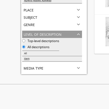
Aurelio Robles Acevedo
3
place
subject
genre
level of description
Top-level descriptions
All descriptions
All
Item
3
media type