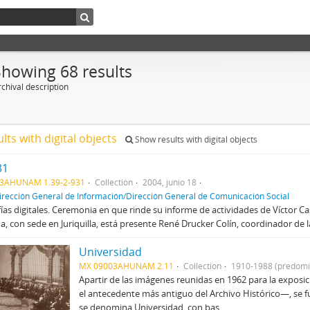
Showing 68 results
chival description
ults with digital objects
Show results with digital objects
31
3AHUNAM 1.39-2-931
Collection
2004, junio 18
irección General de Información/Dirección General de Comunicación Social
ías digitales. Ceremonia en que rinde su informe de actividades de Víctor Cas
, con sede en Juriquilla, está presente René Drucker Colín, coordinador de la
Universidad
MX 09003AHUNAM 2.11
Collection
1910-1988 (predomi
Apartir de las imágenes reunidas en 1962 para la expos
el antecedente más antiguo del Archivo Histórico—, se f
se denomina Universidad, con bas...