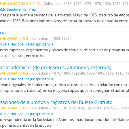
3AHUNAM 3.20-2-1-2-48
Collection
1969, 1970, 1975, 1978, 1980, 1982, 198
ablo Sandoval Ramírez
ones para la primera semana de la amistad. Mayo de 1975. discurso de Alfo
nio de 1969. Boletines informativos, de lucha, protesta y de denuncia entre l
ría
3AHUNAM 1.16-3
Collection
1888-1954
scuela Nacional de Jurisprudencia
os impresos: reglamentos y planes de estudio, de escuelas de provincia inclu
s de eventos, entre otros.
os académicos (de profesores, alumnos y externos)
3AHUNAM 1.16-2
Collection
1870; 1884; 1893-96; 1902-1905; 1908; 1910; 1
scuela Nacional de Jurisprudencia
rvan originales de conferencias, tesis o textos similares en relación con di
por opositores a cátedra), en su mayoría copias que no consignan el autor; 
zaciones de alumnos y registros del Bufete Gratuito
3AHUNAM 1.16-1
Collection
1911; 1917-19;1924; 1927-1931 [1935-36]; 194
scuela Nacional de Jurisprudencia
orrespondencia de la Sociedad de Alumnos, más documentación del Bufete ju
 por estudiantes de la escuela.