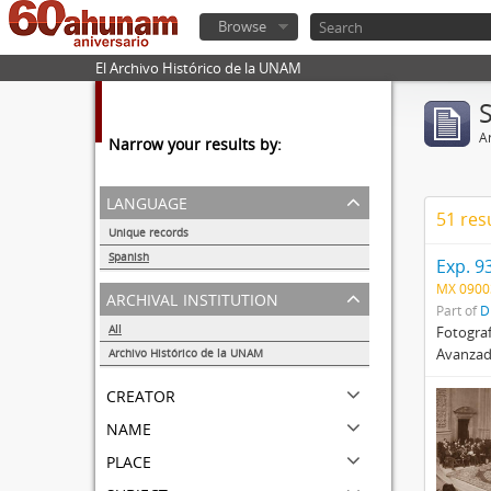
Browse
El Archivo Histórico de la UNAM
Ar
Narrow your results by:
language
51 res
Unique records
68
Spanish
Exp. 9
68
MX 0900
archival institution
Part of
D
All
Fotograf
Avanzada
Archivo Histórico de la UNAM
68
creator
name
place