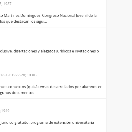
5, 1987
nso Martínez Domínguez. Congreso Nacional Juvenil de la
os que destacan los sigui...
sive; disertaciones y alegatos jurídicos e invitaciones o
918-19; 1927-28; 1930
stintos contextos (quizá temas desarrollados por alumnos en
algunos documentos ...
1;1949
rídico gratuito, programa de extensión universitaria