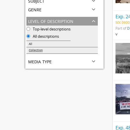
subject
genre
Exp. 2
level of description
MX 0900
Part of
D
Top-level descriptions
v
All descriptions
All
Collection
68
media type
Exp. 4