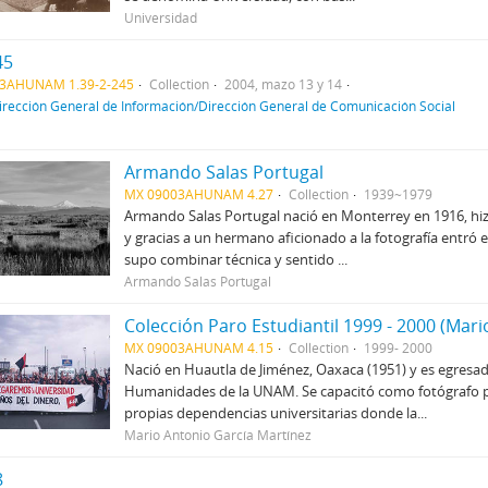
Universidad
45
3AHUNAM 1.39-2-245
Collection
2004, mazo 13 y 14
irección General de Información/Dirección General de Comunicación Social
Armando Salas Portugal
MX 09003AHUNAM 4.27
Collection
1939~1979
Armando Salas Portugal nació en Monterrey en 1916, hizo
y gracias a un hermano aficionado a la fotografía entró e
supo combinar técnica y sentido ...
Armando Salas Portugal
Colección Paro Estudiantil 1999 - 2000 (Mari
MX 09003AHUNAM 4.15
Collection
1999- 2000
Nació en Huautla de Jiménez, Oaxaca (1951) y es egresado
Humanidades de la UNAM. Se capacitó como fotógrafo pri
propias dependencias universitarias donde la...
Mario Antonio García Martínez
8