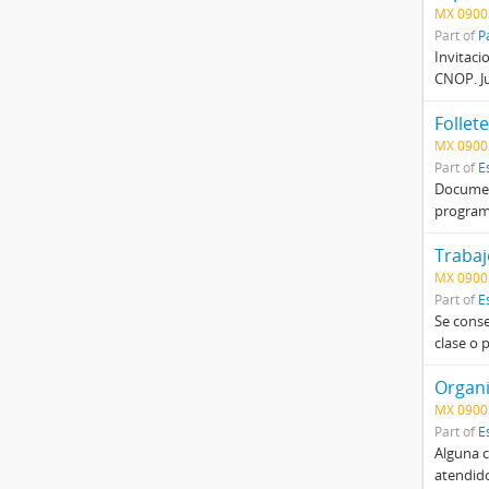
MX 0900
Part of
P
Invitaci
CNOP. Ju
Follete
MX 0900
Part of
E
Document
programa
Trabaj
MX 0900
Part of
E
Se conse
clase o 
Organi
MX 0900
Part of
E
Alguna c
atendido