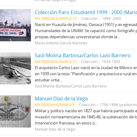
Colección Paro Estudiantil 1999 - 2000 (Mari
MX 09003AHUNAM 4.15
Colección
1999- 2000
Nació en Huautla de Jiménez, Oaxaca (1951) y es egresado
Humanidades de la UNAM. Se capacitó como fotógrafo pri
propias dependencias universitarias donde la...
Mario Antonio García Martínez
Saúl Molina Barbosa/Carlos Lazo Barreiro
MX 09003AHUNAM 4.21
Colección
1950-1955
El arquitecto Carlos Lazo nació en la ciudad de México e
en 1939 con la tesis "Planificación y arquitectura rural 
estudiar urba...
Saúl Molina Barbosa/Carlos Lazo Barreiro
Manuel Díaz de la Vega
MX 09003AHUNAM 4.5
Colección
1796-1896 (predomin
Militar y político nacido en 1827 que habría participado 
invasión norteamericana de 1845-46, la sublevación de l
Intervención francesa, en estos ú...
Manuel Díaz de la Vega