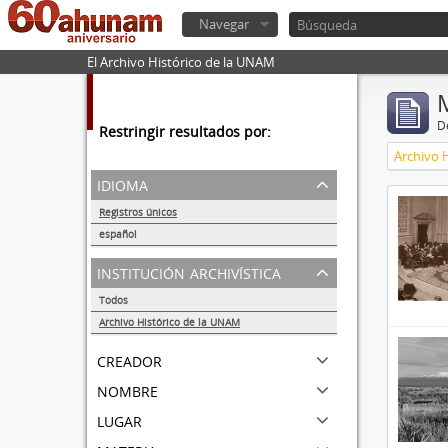
Navegar
El Archivo Histórico de la UNAM
De
Restringir resultados por:
Archivo 
idioma
Registros únicos
51
español
51
institución archivística
Todos
Archivo Histórico de la UNAM
51
creador
nombre
lugar