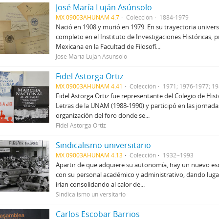
José María Luján Asúnsolo
MX 09003AHUNAM 4.7
Colección
1884-1979
Nació en 1908 y murió en 1979. En su trayectoria unive
completo en el Instituto de Investigaciones Históricas, 
Mexicana en la Facultad de Filosofí...
José María Luján Asúnsolo
Fidel Astorga Ortiz
MX 09003AHUNAM 4.41
Colección
1971; 1976-1977; 1
Fidel Astorga Ortiz fue representante del Colegio de Histo
Letras de la UNAM (1988-1990) y participó en las jornada
organización del foro donde se...
Fidel Astorga Ortiz
Sindicalismo universitario
MX 09003AHUNAM 4.13
Colección
1932~1993
Apartir de que adquiere su autonomía, hay un nuevo esce
con su personal académico y administrativo, dando luga
irían consolidando al calor de...
Sindicalismo universitario
Carlos Escobar Barrios