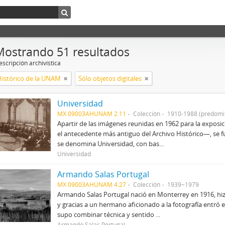
Mostrando 51 resultados
scripción archivística
Histórico de la UNAM
Sólo objetos digitales
Universidad
MX 09003AHUNAM 2.11
Colección
1910-1988 (predomi
Apartir de las imágenes reunidas en 1962 para la expos
el antecedente más antiguo del Archivo Histórico—, se f
se denomina Universidad, con bas...
Universidad
Armando Salas Portugal
MX 09003AHUNAM 4.27
Colección
1939~1979
Armando Salas Portugal nació en Monterrey en 1916, hizo
y gracias a un hermano aficionado a la fotografía entró e
supo combinar técnica y sentido ...
Armando Salas Portugal