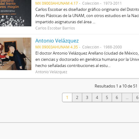
MX 09003AHUNAM 4.17
Colección
1973-2011
Carlos Escobar es diseñador gráfico originario del Distri
Artes Plásticas de la UNAM, con otros estudios en la Nac
impartido asignaturas del área ...
Carlos Escobar Barrios
Antonio Velázquez
MX 09003AHUNAM 4.35
Colección
1988-2000
El doctor Antonio Velázquez Arellano (ciudad de México
en ciencias y doctorado en genética humana por la Univ
hecho señaladas contribuciones al estu...
Antonio Velázquez
Resultados 1 a 10 de 51
1
2
3
4
5
6
...
6